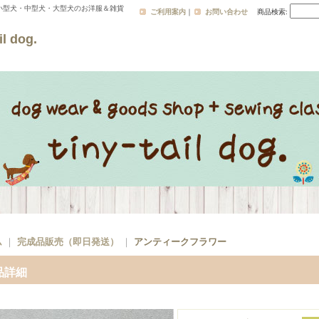
小型犬・中型犬・大型犬のお洋服＆雑貨
ご利用案内
｜
お問い合わせ
商品検索
:
l dog.
ム
｜
完成品販売（即日発送）
｜
アンティークフラワー
品詳細