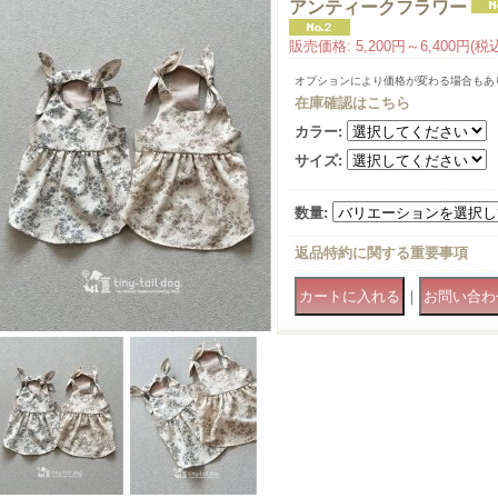
アンティークフラワー
販売価格
:
5,200円～6,400円
(税
オプションにより価格が変わる場合もあ
在庫確認はこちら
カラー
:
サイズ
:
数量
:
返品特約に関する重要事項
｜