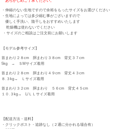
あらかじめご了承ください。
・伸縮のない生地ですので余裕をもったサイズをお選びください
・生地によっては多少縮む事がございますので
優しく手洗い、陰干しをおすすめいたします
乾燥機は使わないでください
・サイズのご相談はご注文前にお願いします
【モデル参考サイズ】
首まわり２８cm 胴まわり３８cm 背丈３７cm
5kg → ＳMサイズ着用
首まわり２８cm 胴まわり４９cm 背丈４３cm
８.３kg→ Ｌサイズ着用
首まわり３２cm 胴まわり ５６cm 背丈４５cm
１０.３kg→ L/ＬＬサイズ着用
【配送方法・送料】
・クリックポスト・追跡なし（２通に分かれる場合有）