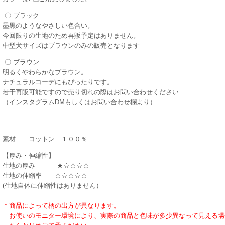
〇 ブラック
墨黒のようなやさしい色合い。
今回限りの生地のため再販予定はありません。
中型犬サイズはブラウンのみの販売となります
〇 ブラウン
明るくやわらかなブラウン。
ナチュラルコーデにもぴったりです。
若干再販可能ですので売り切れの際はお問い合わせください
（インスタグラムDMもしくはお問い合わせ欄より）
素材 コットン １００％
【厚み・伸縮性】
生地の厚み ★☆☆☆☆
生地の伸縮率 ☆☆☆☆☆
(生地自体に伸縮性はありません）
＊商品によって柄の出方が異なります。
お使いのモニター環境により、実際の商品と色味が多少
異なって見える場