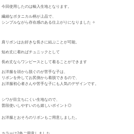
今回使用したのは輸入生地となります。
繊細なボタニカル柄が上品で、
シンプルながら存在感のある仕上がりになりました ✧
肩リボンはお好きな長さに結ぶことが可能。
短め丈に着ればチュニックとして
長め丈ならワンピースとして着ることができます
お洋服を頭から脱ぐのが苦手な子は、
リボンを外してお尻側から着脱できるので、
お洋服初心者さんや苦手な子にも人気のデザインです。
シワが目立ちにくい生地なので、
普段使いしやすいのも嬉しいポイント◎
お洋服とおそろのリボンもご用意しました。
カラーは2色ご用意しました。