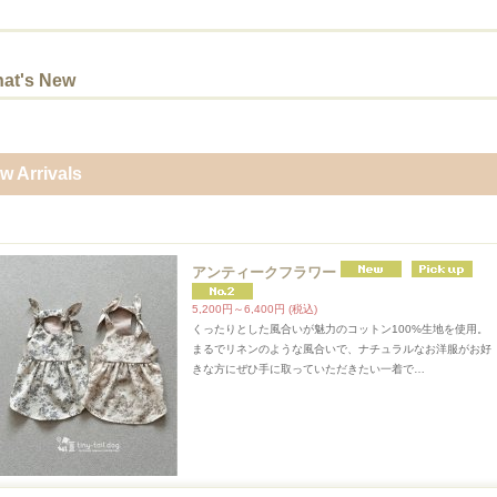
at's New
w Arrivals
アンティークフラワー
5,200円～6,400円
(税込)
くったりとした風合いが魅力のコットン100%生地を使用。
まるでリネンのような風合いで、ナチュラルなお洋服がお好
きな方にぜひ手に取っていただきたい一着で…