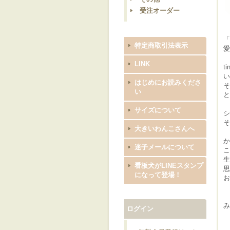
受注オーダー
「
特定商取引法表示
愛
LINK
t
い
はじめにお読みくださ
そ
い
と
サイズについて
シ
そ
大きいわんこさんへ
か
迷子メールについて
こ
生
看板犬がLINEスタンプ
思
になって登場！
お
み
ログイン