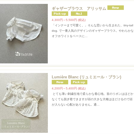
ギャザーブラウス アリッサム
4,300円～5,500円
(税込)
「インナーまで可愛く。」そんな思いから生まれた、tiny-tail
dog. で一番人気のデザインのギャザーブラウス。やわらかな
オフホワイトをベースに…
Lumière Blanc (リュミエール・ブラン)
4,200円～5,400円
(税込)
とても薄い刺繍生地で柔らかな着心地。首のリボンはほどか
なくても脱ぎ着できますが頭の大きな犬種はほどけるので頭
が入らない心配がありません。通…