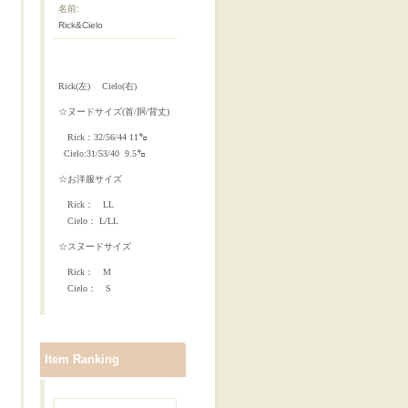
名前:
Rick&Cielo
Rick(左) Cielo(右)
☆ヌードサイズ(首/胴/背丈)
Rick：32/56/44 11㌔
Cielo:31/53/40 9.5㌔
☆お洋服サイズ
Rick： LL
Cielo： L/LL
☆スヌードサイズ
Rick： M
Cielo： S
Item Ranking