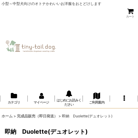
小型～中型犬向けのオトナかわいいお洋服をおとどけします
カート
はじめにお読みく
カテゴリ
マイページ
ご利用案内
ださい
ホーム
>
完成品販売（即日発送）
>
即納 Duolette(デュオレット)
即納 Duolette(デュオレット)