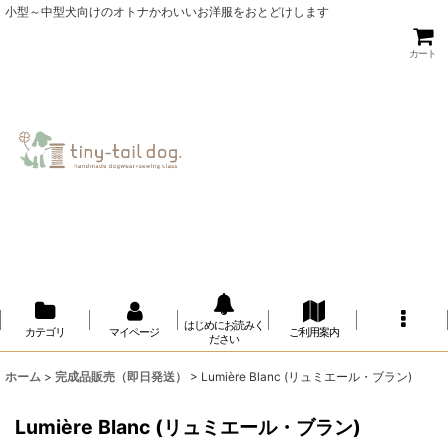
小型～中型犬向けのオトナかわいいお洋服をおとどけします
カート
はじめにお読みく
カテゴリ
マイページ
ご利用案内
ださい
ホーム
>
完成品販売（即日発送）
>
Lumière Blanc (リュミエール・ブラン)
Lumière Blanc (リュミエール・ブラン)